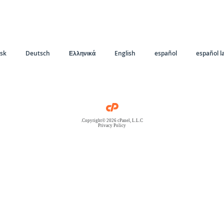
sk
Deutsch
Ελληνικά
English
español
español l
Copyright© 2026 cPanel, L.L.C.
Privacy Policy