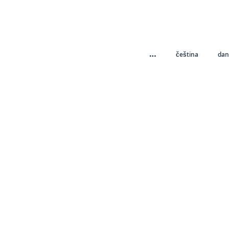
…
čeština
dan